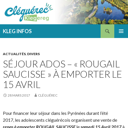
Recherche
KLEG INFOS
ALLER
MENU
AU
PRINCI
CONTENU
ACTUALITÉS
,
DIVERS
SÉJOUR ADOS – « ROUGAIL
SAUCISSE » À EMPORTER LE
15 AVRIL
28 MARS 2017
CLÉGUÉREC
Pour financer leur séjour dans les Pyrénées durant l’été
2017, les adolescents cléguérécois organisent une vente de
repas à emporter ROUGAIL SAUCISSE
le
samedi 15 Avril 2017
à