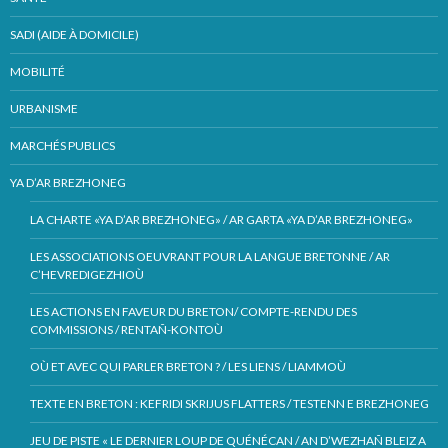
SADI (AIDE À DOMICILE)
MOBILITÉ
URBANISME
MARCHÉS PUBLICS
YA D’AR BREZHONEG
LA CHARTE «YA D’AR BREZHONEG» / AR GARTA «YA D’AR BREZHONEG»
LES ASSOCIATIONS OEUVRANT POUR LA LANGUE BRETONNE / AR
C’HEVREDIGEZHIOÙ
LES ACTIONS EN FAVEUR DU BRETON/ COMPTE-RENDU DES
COMMISSIONS / RENTAÑ-KONTOÙ
OÙ ET AVEC QUI PARLER BRETON ? / LES LIENS / LIAMMOÙ
TEXTE EN BRETON : KEFRIDI SKRIJUS FLATTERS / TESTENN E BREZHONEG
JEU DE PISTE « LE DERNIER LOUP DE QUÉNÉCAN / AN D’WEZHAÑ BLEIZ A