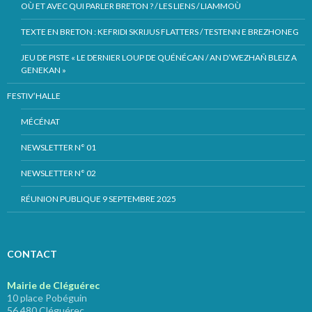
OÙ ET AVEC QUI PARLER BRETON ? / LES LIENS / LIAMMOÙ
TEXTE EN BRETON : KEFRIDI SKRIJUS FLATTERS / TESTENN E BREZHONEG
JEU DE PISTE « LE DERNIER LOUP DE QUÉNÉCAN / AN D’WEZHAÑ BLEIZ A
GENEKAN »
FESTIV’HALLE
MÉCÉNAT
NEWSLETTER N° 01
NEWSLETTER N° 02
RÉUNION PUBLIQUE 9 SEPTEMBRE 2025
CONTACT
Mairie de Cléguérec
10 place Pobéguin
56 480 Cléguérec