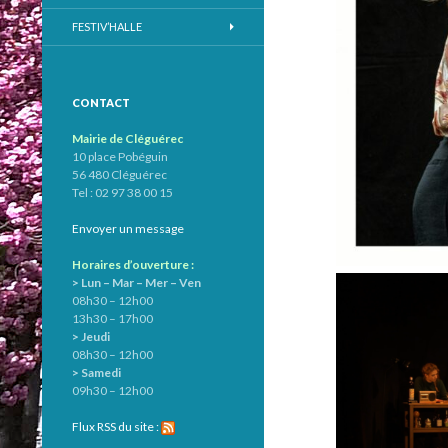
FESTIV’HALLE
CONTACT
Mairie de Cléguérec
10 place Pobéguin
56 480 Cléguérec
Tel : 02 97 38 00 15
Envoyer un message
Horaires d’ouverture :
> Lun – Mar – Mer – Ven
08h30 – 12h00
13h30 – 17h00
> Jeudi
08h30 – 12h00
> Samedi
09h30 – 12h00
Flux RSS du site :