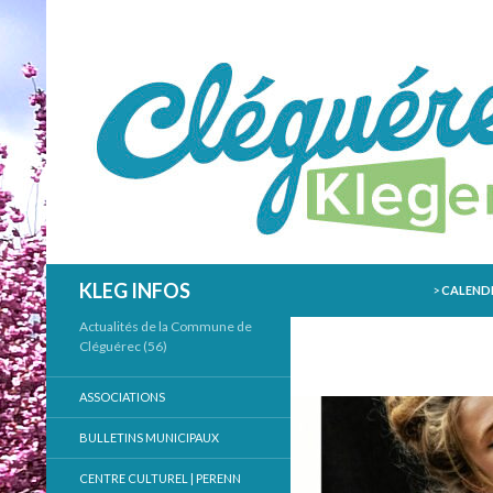
ALLER AU
Recherche
KLEG INFOS
>
CALENDR
Actualités de la Commune de
Cléguérec (56)
ASSOCIATIONS
BULLETINS MUNICIPAUX
CENTRE CULTUREL | PERENN