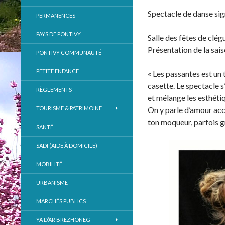
Spectacle de danse sign
PERMANENCES
PAYS DE PONTIVY
Salle des fêtes de clég
Présentation de la sai
PONTIVY COMMUNAUTÉ
PETITE ENFANCE
« Les passantes est un 
casette. Le spectacle s
RÈGLEMENTS
et mélange les esthéti
TOURISME & PATRIMOINE
On y parle d’amour acc
ton moqueur, parfois g
SANTÉ
SADI (AIDE À DOMICILE)
MOBILITÉ
URBANISME
MARCHÉS PUBLICS
YA D’AR BREZHONEG