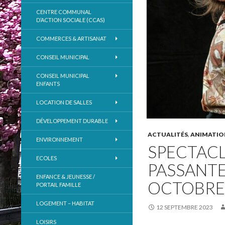
CENTRE COMMUNAL
D’ACTION SOCIALE (CCAS)
COMMERCES & ARTISANAT
CONSEIL MUNICIPAL
CONSEIL MUNICIPAL
ENFANTS
LOCATION DE SALLES
DÉVELOPPEMENT DURABLE
ACTUALITÉS
,
ANIMATIO
ENVIRONNEMENT
SPECTACL
ECOLES
PASSANTES
ENFANCE & JEUNESSE /
OCTOBRE 
PORTAIL FAMILLE
LOGEMENT – HABITAT
12 SEPTEMBRE 2023
LOISIRS