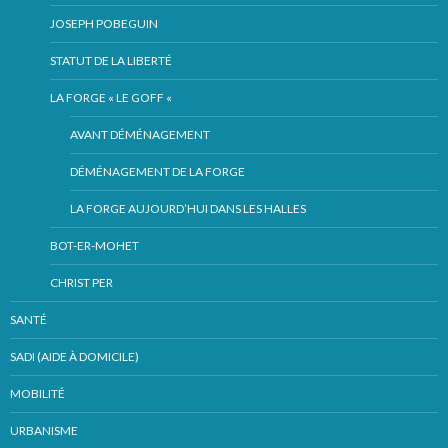
JOSEPH POBEGUIN
STATUT DE LA LIBERTÉ
LA FORGE « LE GOFF «
AVANT DÉMÉNAGEMENT
DÉMÉNAGEMENT DE LA FORGE
LA FORGE AUJOURD’HUI DANS LES HALLES
BOT-ER-MOHET
CHRIST PER
SANTÉ
SADI (AIDE À DOMICILE)
MOBILITÉ
URBANISME