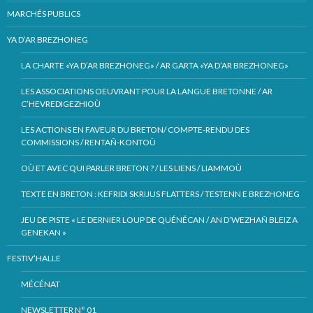
MARCHÉS PUBLICS
YA D’AR BREZHONEG
LA CHARTE «YA D’AR BREZHONEG» / AR GARTA «YA D’AR BREZHONEG»
LES ASSOCIATIONS OEUVRANT POUR LA LANGUE BRETONNE / AR
C’HEVREDIGEZHIOÙ
LES ACTIONS EN FAVEUR DU BRETON/ COMPTE-RENDU DES
COMMISSIONS / RENTAÑ-KONTOÙ
OÙ ET AVEC QUI PARLER BRETON ? / LES LIENS / LIAMMOÙ
TEXTE EN BRETON : KEFRIDI SKRIJUS FLATTERS / TESTENN E BREZHONEG
JEU DE PISTE « LE DERNIER LOUP DE QUÉNÉCAN / AN D’WEZHAÑ BLEIZ A
GENEKAN »
FESTIV’HALLE
MÉCÉNAT
NEWSLETTER N° 01