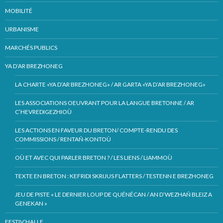
MOBILITÉ
URBANISME
MARCHÉS PUBLICS
YA D’AR BREZHONEG
LA CHARTE «YA D’AR BREZHONEG» / AR GARTA «YA D’AR BREZHONEG»
LES ASSOCIATIONS OEUVRANT POUR LA LANGUE BRETONNE / AR
C’HEVREDIGEZHIOÙ
LES ACTIONS EN FAVEUR DU BRETON/ COMPTE-RENDU DES
COMMISSIONS / RENTAÑ-KONTOÙ
OÙ ET AVEC QUI PARLER BRETON ? / LES LIENS / LIAMMOÙ
TEXTE EN BRETON : KEFRIDI SKRIJUS FLATTERS / TESTENN E BREZHONEG
JEU DE PISTE « LE DERNIER LOUP DE QUÉNÉCAN / AN D’WEZHAÑ BLEIZ A
GENEKAN »
FESTIV’HALLE