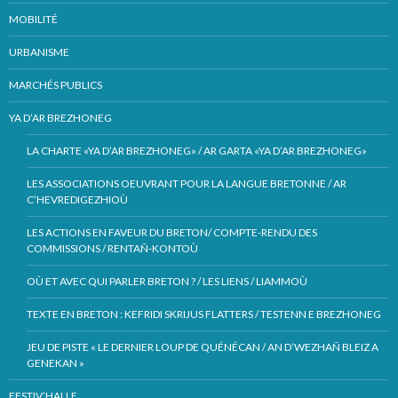
MOBILITÉ
URBANISME
MARCHÉS PUBLICS
YA D’AR BREZHONEG
LA CHARTE «YA D’AR BREZHONEG» / AR GARTA «YA D’AR BREZHONEG»
LES ASSOCIATIONS OEUVRANT POUR LA LANGUE BRETONNE / AR
C’HEVREDIGEZHIOÙ
LES ACTIONS EN FAVEUR DU BRETON/ COMPTE-RENDU DES
COMMISSIONS / RENTAÑ-KONTOÙ
OÙ ET AVEC QUI PARLER BRETON ? / LES LIENS / LIAMMOÙ
TEXTE EN BRETON : KEFRIDI SKRIJUS FLATTERS / TESTENN E BREZHONEG
JEU DE PISTE « LE DERNIER LOUP DE QUÉNÉCAN / AN D’WEZHAÑ BLEIZ A
GENEKAN »
FESTIV’HALLE