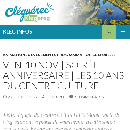
Recherche
KLEG INFOS
ALLER
MENU
AU
PRINCI
CONTENU
ANIMATIONS & ÉVÉNEMENTS
,
PROGRAMMATION CULTURELLE
VEN. 10 NOV. | SOIRÉE
ANNIVERSAIRE | LES 10 ANS
DU CENTRE CULTUREL !
29 OCTOBRE 2017
CLÉGUÉREC
2 COMMENTAIRES
Toute l’équipe du Centre Culturel et la Municipalité de
Cléguérec ont le plaisir de vous inviter à cette soirée
anniversaire lors de laquelle nous vous présenterons