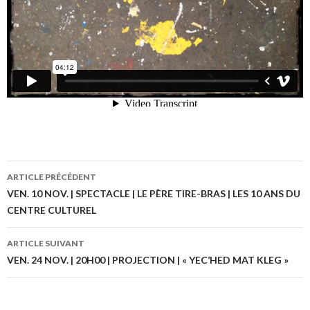
ARTICLE PRÉCÉDENT
Navigation
VEN. 10 NOV. | SPECTACLE | LE PÈRE TIRE-BRAS | LES 10 ANS DU
CENTRE CULTUREL
des
articles
ARTICLE SUIVANT
VEN. 24 NOV. | 20H00 | PROJECTION | « YEC’HED MAT KLEG »