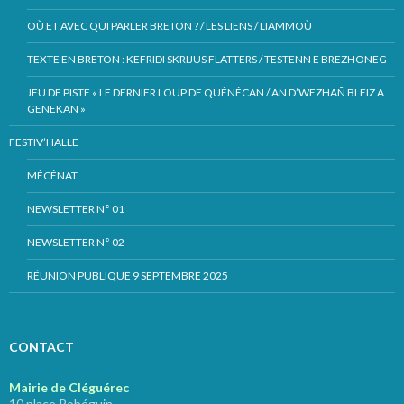
OÙ ET AVEC QUI PARLER BRETON ? / LES LIENS / LIAMMOÙ
TEXTE EN BRETON : KEFRIDI SKRIJUS FLATTERS / TESTENN E BREZHONEG
JEU DE PISTE « LE DERNIER LOUP DE QUÉNÉCAN / AN D’WEZHAÑ BLEIZ A
GENEKAN »
FESTIV’HALLE
MÉCÉNAT
NEWSLETTER N° 01
NEWSLETTER N° 02
RÉUNION PUBLIQUE 9 SEPTEMBRE 2025
CONTACT
Mairie de Cléguérec
10 place Pobéguin