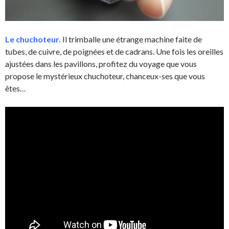
Le chuchoteur.
Il trimballe une étrange machine faite de
tubes, de cuivre, de poignées et de cadrans. Une fois les oreilles
ajustées dans les pavillons, profitez du voyage que vous
propose le mystérieux chuchoteur, chanceux-ses que vous
êtes…