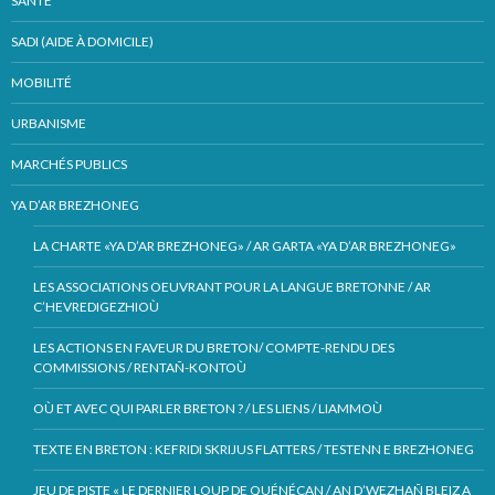
SANTÉ
SADI (AIDE À DOMICILE)
MOBILITÉ
URBANISME
MARCHÉS PUBLICS
YA D’AR BREZHONEG
LA CHARTE «YA D’AR BREZHONEG» / AR GARTA «YA D’AR BREZHONEG»
LES ASSOCIATIONS OEUVRANT POUR LA LANGUE BRETONNE / AR
C’HEVREDIGEZHIOÙ
LES ACTIONS EN FAVEUR DU BRETON/ COMPTE-RENDU DES
COMMISSIONS / RENTAÑ-KONTOÙ
OÙ ET AVEC QUI PARLER BRETON ? / LES LIENS / LIAMMOÙ
TEXTE EN BRETON : KEFRIDI SKRIJUS FLATTERS / TESTENN E BREZHONEG
JEU DE PISTE « LE DERNIER LOUP DE QUÉNÉCAN / AN D’WEZHAÑ BLEIZ A