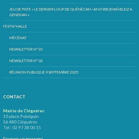
JEU DE PISTE « LE DERNIER LOUP DE QUÉNÉCAN / AN D’WEZHAÑ BLEIZ A
GENEKAN »
FESTIV’HALLE
MÉCÉNAT
NEWSLETTER N° 01
NEWSLETTER N° 02
RÉUNION PUBLIQUE 9 SEPTEMBRE 2025
CONTACT
Mairie de Cléguérec
10 place Pobéguin
56 480 Cléguérec
Tel : 02 97 38 00 15
Envoyer un message