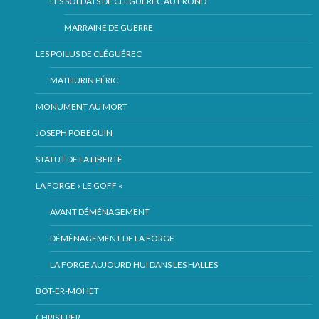
LES SOLDATS DE CLÉGUÉREC AU FROND
MARRAINE DE GUERRE
LES POILUS DE CLÉGUÉREC
MATHURIN PÉRIC
MONUMENT AU MORT
JOSEPH POBEGUIN
STATUT DE LA LIBERTÉ
LA FORGE « LE GOFF «
AVANT DÉMÉNAGEMENT
DÉMÉNAGEMENT DE LA FORGE
LA FORGE AUJOURD’HUI DANS LES HALLES
BOT-ER-MOHET
CHRIST PER