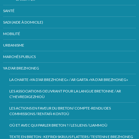
SANTÉ
SADI (AIDE À DOMICILE)
MOBILITÉ
URBANISME
MARCHÉS PUBLICS
YA D’AR BREZHONEG
LA CHARTE «YA D’AR BREZHONEG» / AR GARTA «YA D’AR BREZHONEG»
LES ASSOCIATIONS OEUVRANT POUR LA LANGUE BRETONNE / AR
C’HEVREDIGEZHIOÙ
LES ACTIONS EN FAVEUR DU BRETON/ COMPTE-RENDU DES
COMMISSIONS / RENTAÑ-KONTOÙ
OÙ ET AVEC QUI PARLER BRETON ? / LES LIENS / LIAMMOÙ
TEXTE EN BRETON : KEFRIDI SKRIJUS FLATTERS / TESTENN E BREZHONEG