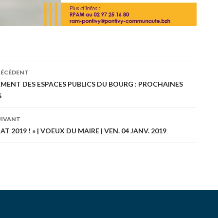
RÉCÉDENT
ation
ENT DES ESPACES PUBLICS DU BOURG : PROCHAINES
S
es
UIVANT
AT 2019 ! » | VOEUX DU MAIRE | VEN. 04 JANV. 2019