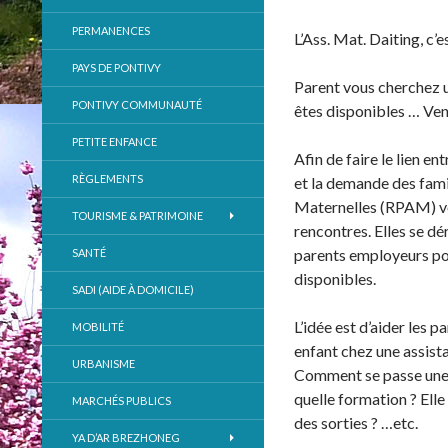
PERMANENCES
L’Ass. Mat. Daiting, c’e
PAYS DE PONTIVY
Parent vous cherchez u
PONTIVY COMMUNAUTÉ
êtes disponibles … Ven
PETITE ENFANCE
Afin de faire le lien en
RÈGLEMENTS
et la demande des fami
Maternelles (RPAM) vou
TOURISME & PATRIMOINE
rencontres. Elles se d
parents employeurs pot
SANTÉ
disponibles.
SADI (AIDE À DOMICILE)
L’idée est d’aider les p
MOBILITÉ
enfant chez une assista
URBANISME
Comment se passe une jo
quelle formation ? Elle
MARCHÉS PUBLICS
des sorties ? …etc.
YA D’AR BREZHONEG