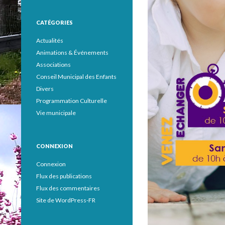
CATÉGORIES
Actualités
Animations & Événements
Associations
Conseil Municipal des Enfants
Divers
Programmation Culturelle
Vie municipale
CONNEXION
Connexion
Flux des publications
Flux des commentaires
Site de WordPress-FR