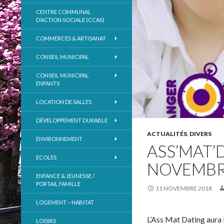
CENTRE COMMUNAL
D’ACTION SOCIALE (CCAS)
COMMERCES & ARTISANAT
CONSEIL MUNICIPAL
CONSEIL MUNICIPAL
ENFANTS
LOCATION DE SALLES
DÉVELOPPEMENT DURABLE
ACTUALITÉS
,
DIVERS
ENVIRONNEMENT
ASS’MAT’
ECOLES
NOVEMB
ENFANCE & JEUNESSE /
PORTAIL FAMILLE
11 NOVEMBRE 2018
LOGEMENT – HABITAT
L’Ass Mat Dating aura 
LOISIRS