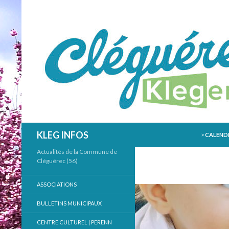
ALLER AU
Recherche
KLEG INFOS
>
CALENDR
Actualités de la Commune de
Cléguérec (56)
ASSOCIATIONS
BULLETINS MUNICIPAUX
CENTRE CULTUREL | PERENN