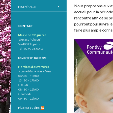
Nous proposons aux ass
FESTIV’HALLE
accueil pour la périod
rencontre afin de se pr
pourront poursuivre les
CONTACT
faire plus ample connai
Mairie de Cléguérec
10 place Pobéguin
56 480 Cléguérec
Tel : 02 97 38 00 15
Envoyer un message
Horaires d’ouverture :
> Lun – Mar – Mer – Ven
08h30 – 12h00
13h30 – 17h00
> Jeudi
08h30 – 12h00
> Samedi
09h30 – 12h00
Flux RSS du site :