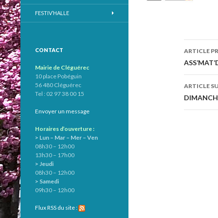
FESTIV’HALLE
CONTACT
ARTICLE P
Navig
ASS’MAT’
Mairie de Cléguérec
10 place Pobéguin
des
56 480 Cléguérec
ARTICLE S
Tel : 02 97 38 00 15
articl
DIMANCHE 
Envoyer un message
Horaires d’ouverture :
> Lun – Mar – Mer – Ven
08h30 – 12h00
13h30 – 17h00
> Jeudi
08h30 – 12h00
> Samedi
09h30 – 12h00
Flux RSS du site :