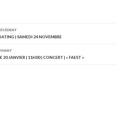
RÉCÉDENT
ation
DATING | SAMEDI 24 NOVEMBRE
UIVANT
es
20 JANVIER | 11H00 | CONCERT | « FAEST »