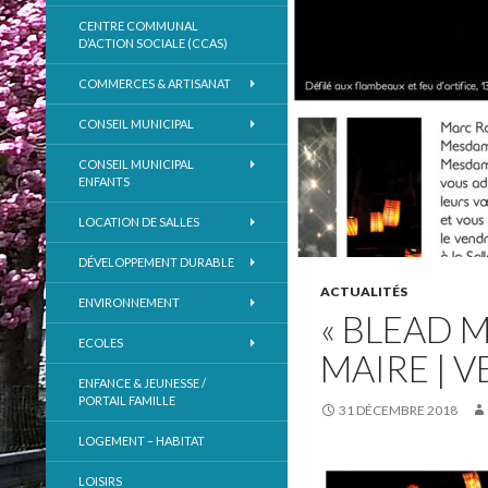
CENTRE COMMUNAL
D’ACTION SOCIALE (CCAS)
COMMERCES & ARTISANAT
CONSEIL MUNICIPAL
CONSEIL MUNICIPAL
ENFANTS
LOCATION DE SALLES
DÉVELOPPEMENT DURABLE
ACTUALITÉS
ENVIRONNEMENT
« BLEAD M
ECOLES
MAIRE | V
ENFANCE & JEUNESSE /
PORTAIL FAMILLE
31 DÉCEMBRE 2018
LOGEMENT – HABITAT
LOISIRS