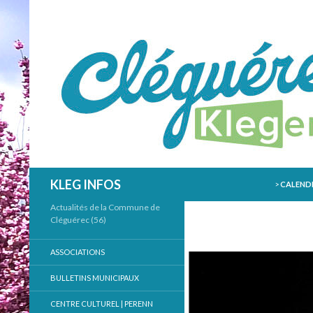
ALLER AU
Recherche
KLEG INFOS
>
CALENDR
Actualités de la Commune de
Cléguérec (56)
ASSOCIATIONS
BULLETINS MUNICIPAUX
CENTRE CULTUREL | PERENN