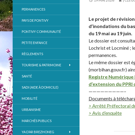
19 MAI 2026
| CLÉG
PERMANENCES
Le projet de révisio
PAYS DE PONTIVY
d’inondations du bas
PONTIVY COMMUNAUTÉ
du 19 mai au 19 juin.
Le dossier est consult
PETITE ENFANCE
Lochrist et Locminé ; 
RÈGLEMENTS
permanences.
Le même dossier est éga
TOURISME & PATRIMOINE
(morbihan.gouv.fr) ainsi
Registre Numérique E
SANTÉ
d’extension du PPRI 
SADI (AIDE À DOMICILE)
—————————–
Documents à télécharg
MOBILITÉ
> Arrêté Préfectoral 
URBANISME
> Avis d’enquête
MARCHÉS PUBLICS
YA D’AR BREZHONEG