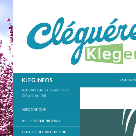
ALLER AU
Recherche
KLEG INFOS
>
CALENDR
Actualités de la Commune de
Cléguérec (56)
ASSOCIATIONS
BULLETINS MUNICIPAUX
CENTRE CULTUREL | PERENN