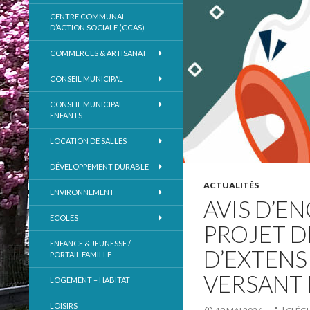
CENTRE COMMUNAL
D’ACTION SOCIALE (CCAS)
COMMERCES & ARTISANAT
CONSEIL MUNICIPAL
CONSEIL MUNICIPAL
ENFANTS
LOCATION DE SALLES
DÉVELOPPEMENT DURABLE
ACTUALITÉS
ENVIRONNEMENT
AVIS D’E
ECOLES
PROJET D
ENFANCE & JEUNESSE /
D’EXTENS
PORTAIL FAMILLE
VERSANT 
LOGEMENT – HABITAT
LOISIRS