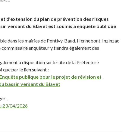
UÉREC
n et d’extension du plan de prévention des risques
sin versant du Blavet est soumis à enquête publique
able dans les mairies de Pontivy, Baud, Hennebont, Inzinzac
le commissaire enquêteur y tiendra également des
lement à disposition sur le site de la Préfecture
 que par le lien suivant :
nquête publique pour le projet de révision et
du bassin versant du Blavet
er :
du 23/04/2026