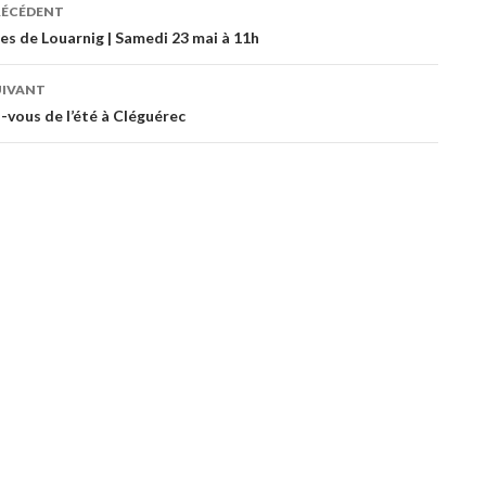
RÉCÉDENT
ation
res de Louarnig | Samedi 23 mai à 11h
UIVANT
es
-vous de l’été à Cléguérec