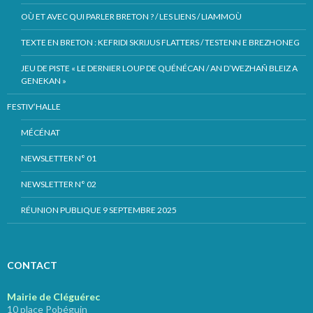
OÙ ET AVEC QUI PARLER BRETON ? / LES LIENS / LIAMMOÙ
TEXTE EN BRETON : KEFRIDI SKRIJUS FLATTERS / TESTENN E BREZHONEG
JEU DE PISTE « LE DERNIER LOUP DE QUÉNÉCAN / AN D’WEZHAÑ BLEIZ A
GENEKAN »
FESTIV’HALLE
MÉCÉNAT
NEWSLETTER N° 01
NEWSLETTER N° 02
RÉUNION PUBLIQUE 9 SEPTEMBRE 2025
CONTACT
Mairie de Cléguérec
10 place Pobéguin