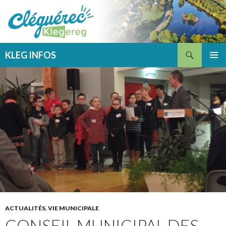
Recherche
KLEG INFOS
ALLER
MENU
AU
PRINCI
CONTENU
ACTUALITÉS
,
VIE MUNICIPALE
CONSEIL MUNICIPAL DES