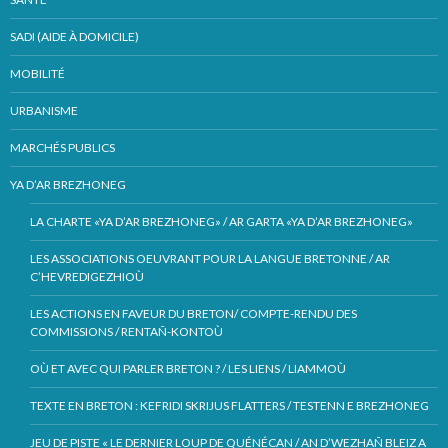
SADI (AIDE À DOMICILE)
MOBILITÉ
URBANISME
MARCHÉS PUBLICS
YA D’AR BREZHONEG
LA CHARTE «YA D’AR BREZHONEG» / AR GARTA «YA D’AR BREZHONEG»
LES ASSOCIATIONS OEUVRANT POUR LA LANGUE BRETONNE / AR
C’HEVREDIGEZHIOÙ
LES ACTIONS EN FAVEUR DU BRETON/ COMPTE-RENDU DES
COMMISSIONS / RENTAÑ-KONTOÙ
OÙ ET AVEC QUI PARLER BRETON ? / LES LIENS / LIAMMOÙ
TEXTE EN BRETON : KEFRIDI SKRIJUS FLATTERS / TESTENN E BREZHONEG
JEU DE PISTE « LE DERNIER LOUP DE QUÉNÉCAN / AN D’WEZHAÑ BLEIZ A