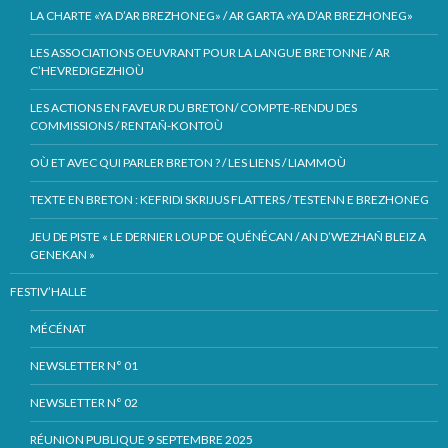
LA CHARTE «YA D’AR BREZHONEG» / AR GARTA «YA D’AR BREZHONEG»
LES ASSOCIATIONS OEUVRANT POUR LA LANGUE BRETONNE / AR
C’HEVREDIGEZHIOÙ
LES ACTIONS EN FAVEUR DU BRETON/ COMPTE-RENDU DES
COMMISSIONS / RENTAÑ-KONTOÙ
OÙ ET AVEC QUI PARLER BRETON ? / LES LIENS / LIAMMOÙ
TEXTE EN BRETON : KEFRIDI SKRIJUS FLATTERS / TESTENN E BREZHONEG
JEU DE PISTE « LE DERNIER LOUP DE QUÉNÉCAN / AN D’WEZHAÑ BLEIZ A
GENEKAN »
FESTIV’HALLE
MÉCÉNAT
NEWSLETTER N° 01
NEWSLETTER N° 02
RÉUNION PUBLIQUE 9 SEPTEMBRE 2025