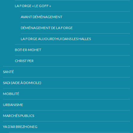
LA FORGE « LE GOFF «
AVANT DÉMÉNAGEMENT
DÉMÉNAGEMENT DE LA FORGE
LA FORGE AUJOURD’HUI DANS LES HALLES
BOT-ER-MOHET
CHRIST PER
SANTÉ
SADI (AIDE À DOMICILE)
MOBILITÉ
URBANISME
MARCHÉS PUBLICS
YA D’AR BREZHONEG