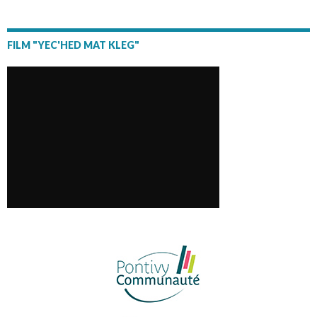
FILM "YEC'HED MAT KLEG"