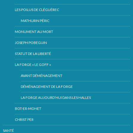
LES POILUS DE CLÉGUÉREC
MATHURIN PÉRIC
MONUMENT AU MORT
JOSEPH POBEGUIN
STATUT DE LA LIBERTÉ
LA FORGE « LE GOFF «
AVANT DÉMÉNAGEMENT
DÉMÉNAGEMENT DE LA FORGE
LA FORGE AUJOURD’HUI DANS LES HALLES
BOT-ER-MOHET
CHRIST PER
SANTÉ