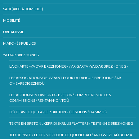
SADI (AIDE À DOMICILE)
MOBILITÉ
URBANISME
MARCHÉS PUBLICS
YA D’AR BREZHONEG
LA CHARTE «YA D’AR BREZHONEG» / AR GARTA «YA D’AR BREZHONEG»
LES ASSOCIATIONS OEUVRANT POUR LA LANGUE BRETONNE / AR
C’HEVREDIGEZHIOÙ
LES ACTIONS EN FAVEUR DU BRETON/ COMPTE-RENDU DES
COMMISSIONS / RENTAÑ-KONTOÙ
OÙ ET AVEC QUI PARLER BRETON ? / LES LIENS / LIAMMOÙ
TEXTE EN BRETON : KEFRIDI SKRIJUS FLATTERS / TESTENN E BREZHONEG
JEU DE PISTE « LE DERNIER LOUP DE QUÉNÉCAN / AN D’WEZHAÑ BLEIZ A