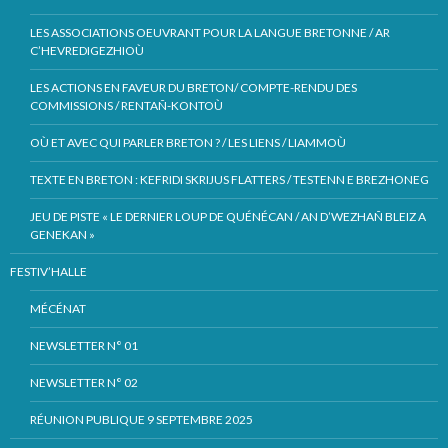
LES ASSOCIATIONS OEUVRANT POUR LA LANGUE BRETONNE / AR
C’HEVREDIGEZHIOÙ
LES ACTIONS EN FAVEUR DU BRETON/ COMPTE-RENDU DES
COMMISSIONS / RENTAÑ-KONTOÙ
OÙ ET AVEC QUI PARLER BRETON ? / LES LIENS / LIAMMOÙ
TEXTE EN BRETON : KEFRIDI SKRIJUS FLATTERS / TESTENN E BREZHONEG
JEU DE PISTE « LE DERNIER LOUP DE QUÉNÉCAN / AN D’WEZHAÑ BLEIZ A
GENEKAN »
FESTIV’HALLE
MÉCÉNAT
NEWSLETTER N° 01
NEWSLETTER N° 02
RÉUNION PUBLIQUE 9 SEPTEMBRE 2025