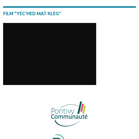
FILM "YEC'HED MAT KLEG"