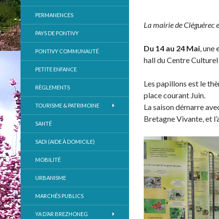
PERMANENCES
La mairie de Cléguérec e
PAYS DE PONTIVY
Du 14 au 24 Mai
, une
PONTIVY COMMUNAUTÉ
hall du Centre Culturel
PETITE ENFANCE
Les papillons est le t
RÈGLEMENTS
place courant Juin.
TOURISME & PATRIMOINE
La saison démarre ave
Bretagne Vivante, et l’
SANTÉ
SADI (AIDE À DOMICILE)
MOBILITÉ
URBANISME
MARCHÉS PUBLICS
YA D’AR BREZHONEG