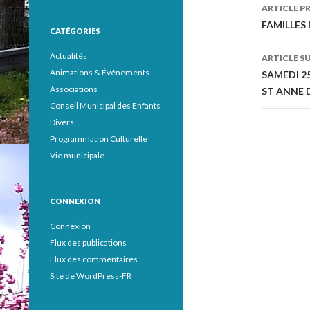
ARTICLE P
Navig
FAMILLES 
CATÉGORIES
des
Actualités
ARTICLE S
articl
Animations & Événements
SAMEDI 25
Associations
ST ANNE 
Conseil Municipal des Enfants
Divers
Programmation Culturelle
Vie municipale
CONNEXION
Connexion
Flux des publications
Flux des commentaires
Site de WordPress-FR