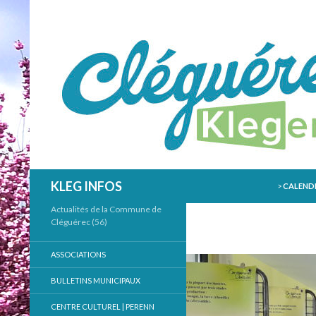
ALLER AU
Recherche
KLEG INFOS
>
CALENDR
Actualités de la Commune de
Cléguérec (56)
ASSOCIATIONS
BULLETINS MUNICIPAUX
CENTRE CULTUREL | PERENN