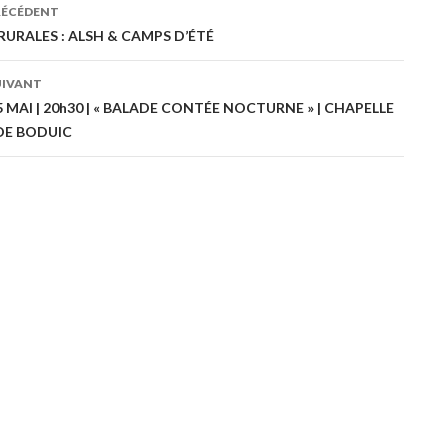
RÉCÉDENT
ation
RURALES : ALSH & CAMPS D’ÉTÉ
UIVANT
es
 MAI | 20h30 | « BALADE CONTÉE NOCTURNE » | CHAPELLE
DE BODUIC