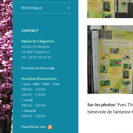
FESTIV’HALLE
CONTACT
Mairie de Cléguérec
10 place Pobéguin
56 480 Cléguérec
Tel : 02 97 38 00 15
Envoyer un message
Horaires d’ouverture :
> Lun – Mar – Mer – Ven
08h30 – 12h00
13h30 – 17h00
> Jeudi
Sur les photos:
Yves Th
08h30 – 12h00
> Samedi
bénévole de l’antenne 
09h30 – 12h00
Flux RSS du site :