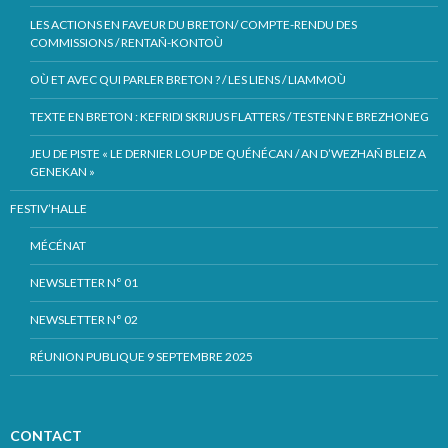
LES ACTIONS EN FAVEUR DU BRETON/ COMPTE-RENDU DES
COMMISSIONS / RENTAÑ-KONTOÙ
OÙ ET AVEC QUI PARLER BRETON ? / LES LIENS / LIAMMOÙ
TEXTE EN BRETON : KEFRIDI SKRIJUS FLATTERS / TESTENN E BREZHONEG
JEU DE PISTE « LE DERNIER LOUP DE QUÉNÉCAN / AN D’WEZHAÑ BLEIZ A
GENEKAN »
FESTIV’HALLE
MÉCÉNAT
NEWSLETTER N° 01
NEWSLETTER N° 02
RÉUNION PUBLIQUE 9 SEPTEMBRE 2025
CONTACT