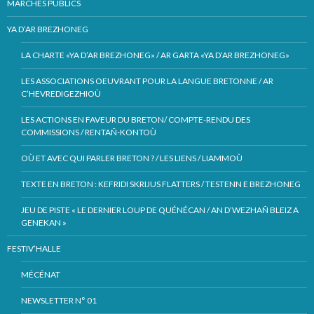
MARCHÉS PUBLICS
YA D’AR BREZHONEG
LA CHARTE «YA D’AR BREZHONEG» / AR GARTA «YA D’AR BREZHONEG»
LES ASSOCIATIONS OEUVRANT POUR LA LANGUE BRETONNE / AR
C’HEVREDIGEZHIOÙ
LES ACTIONS EN FAVEUR DU BRETON/ COMPTE-RENDU DES
COMMISSIONS / RENTAÑ-KONTOÙ
OÙ ET AVEC QUI PARLER BRETON ? / LES LIENS / LIAMMOÙ
TEXTE EN BRETON : KEFRIDI SKRIJUS FLATTERS / TESTENN E BREZHONEG
JEU DE PISTE « LE DERNIER LOUP DE QUÉNÉCAN / AN D’WEZHAÑ BLEIZ A
GENEKAN »
FESTIV’HALLE
MÉCÉNAT
NEWSLETTER N° 01