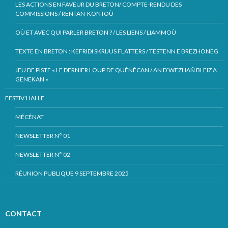
LES ACTIONS EN FAVEUR DU BRETON/ COMPTE-RENDU DES
COMMISSIONS / RENTAÑ-KONTOÙ
OÙ ET AVEC QUI PARLER BRETON ? / LES LIENS / LIAMMOÙ
TEXTE EN BRETON : KEFRIDI SKRIJUS FLATTERS / TESTENN E BREZHONEG
JEU DE PISTE « LE DERNIER LOUP DE QUÉNÉCAN / AN D’WEZHAÑ BLEIZ A
GENEKAN »
FESTIV’HALLE
MÉCÉNAT
NEWSLETTER N° 01
NEWSLETTER N° 02
RÉUNION PUBLIQUE 9 SEPTEMBRE 2025
CONTACT