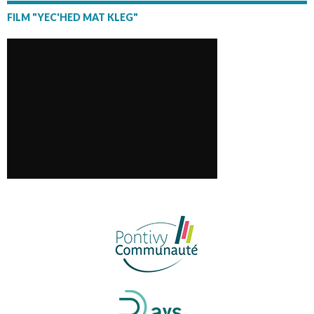
FILM "YEC'HED MAT KLEG"