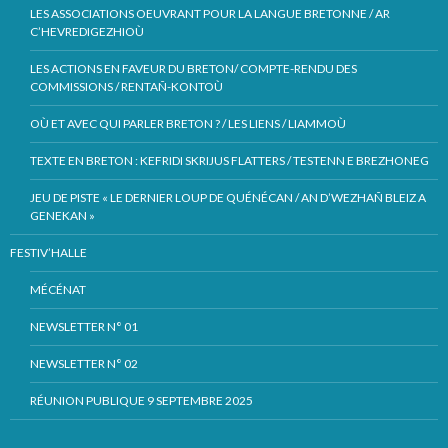
LES ASSOCIATIONS OEUVRANT POUR LA LANGUE BRETONNE / AR
C’HEVREDIGEZHIOÙ
LES ACTIONS EN FAVEUR DU BRETON/ COMPTE-RENDU DES
COMMISSIONS / RENTAÑ-KONTOÙ
OÙ ET AVEC QUI PARLER BRETON ? / LES LIENS / LIAMMOÙ
TEXTE EN BRETON : KEFRIDI SKRIJUS FLATTERS / TESTENN E BREZHONEG
JEU DE PISTE « LE DERNIER LOUP DE QUÉNÉCAN / AN D’WEZHAÑ BLEIZ A
GENEKAN »
FESTIV’HALLE
MÉCÉNAT
NEWSLETTER N° 01
NEWSLETTER N° 02
RÉUNION PUBLIQUE 9 SEPTEMBRE 2025