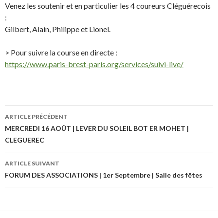
Venez les soutenir et en particulier les 4 coureurs Cléguérecois
:
Gilbert, Alain, Philippe et Lionel.
> Pour suivre la course en directe :
https://www.paris-brest-paris.org/services/suivi-live/
ARTICLE PRÉCÉDENT
Navigation
MERCREDI 16 AOÛT | LEVER DU SOLEIL BOT ER MOHET |
CLEGUEREC
des
articles
ARTICLE SUIVANT
FORUM DES ASSOCIATIONS | 1er Septembre | Salle des fêtes