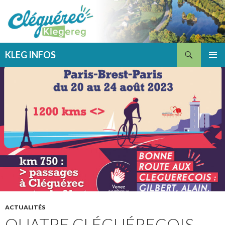
Recherche
KLEG INFOS
ALLER
MENU
AU
PRINCI
CONTENU
ACTUALITÉS
QUATRE CLÉGUÉRECOIS