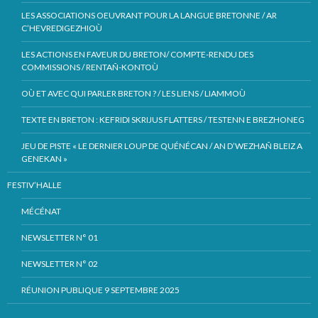
LES ASSOCIATIONS OEUVRANT POUR LA LANGUE BRETONNE / AR
C’HEVREDIGEZHIOÙ
LES ACTIONS EN FAVEUR DU BRETON/ COMPTE-RENDU DES
COMMISSIONS / RENTAÑ-KONTOÙ
OÙ ET AVEC QUI PARLER BRETON ? / LES LIENS / LIAMMOÙ
TEXTE EN BRETON : KEFRIDI SKRIJUS FLATTERS / TESTENN E BREZHONEG
JEU DE PISTE « LE DERNIER LOUP DE QUÉNÉCAN / AN D’WEZHAÑ BLEIZ A
GENEKAN »
FESTIV’HALLE
MÉCÉNAT
NEWSLETTER N° 01
NEWSLETTER N° 02
RÉUNION PUBLIQUE 9 SEPTEMBRE 2025