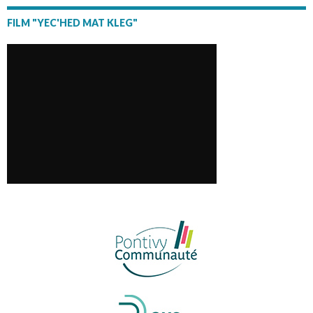
FILM "YEC'HED MAT KLEG"