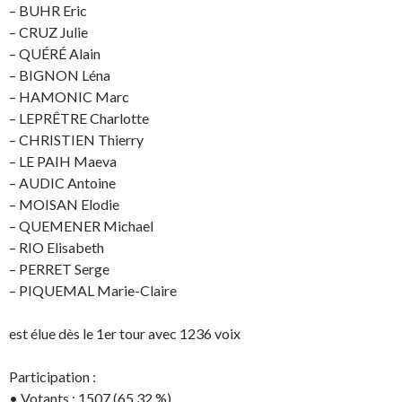
– BUHR Eric
– CRUZ Julie
– QUÉRÉ Alain
– BIGNON Léna
– HAMONIC Marc
– LEPRÊTRE Charlotte
– CHRISTIEN Thierry
– LE PAIH Maeva
– AUDIC Antoine
– MOISAN Elodie
– QUEMENER Michael
– RIO Elisabeth
– PERRET Serge
– PIQUEMAL Marie-Claire
est élue dès le 1er tour avec 1236 voix
Participation :
• Votants : 1507 (65,32 %)