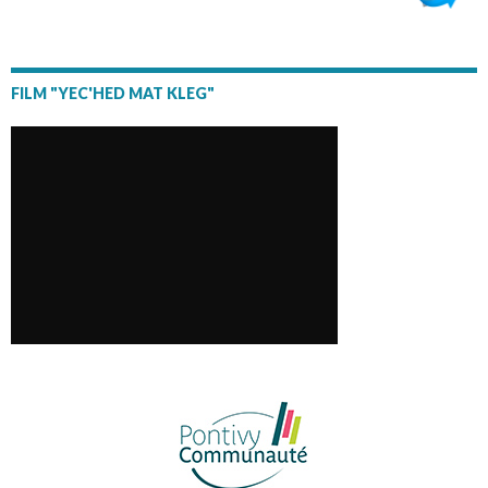
FILM "YEC'HED MAT KLEG"