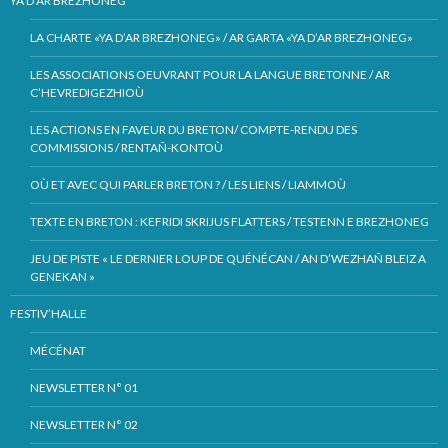
YA D’AR BREZHONEG
LA CHARTE «YA D’AR BREZHONEG» / AR GARTA «YA D’AR BREZHONEG»
LES ASSOCIATIONS OEUVRANT POUR LA LANGUE BRETONNE / AR
C’HEVREDIGEZHIOÙ
LES ACTIONS EN FAVEUR DU BRETON/ COMPTE-RENDU DES
COMMISSIONS / RENTAÑ-KONTOÙ
OÙ ET AVEC QUI PARLER BRETON ? / LES LIENS / LIAMMOÙ
TEXTE EN BRETON : KEFRIDI SKRIJUS FLATTERS / TESTENN E BREZHONEG
JEU DE PISTE « LE DERNIER LOUP DE QUÉNÉCAN / AN D’WEZHAÑ BLEIZ A
GENEKAN »
FESTIV’HALLE
MÉCÉNAT
NEWSLETTER N° 01
NEWSLETTER N° 02