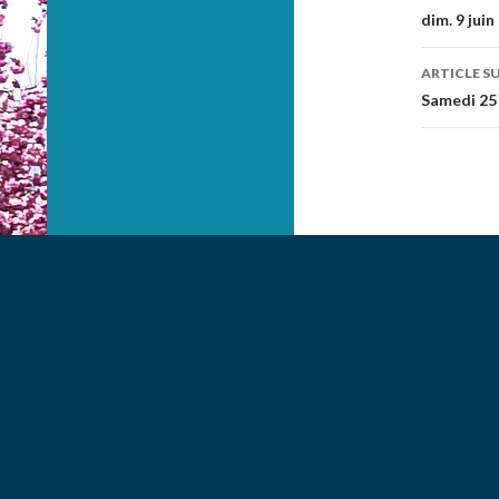
Navig
dim. 9 jui
des
ARTICLE S
articl
Samedi 25 m