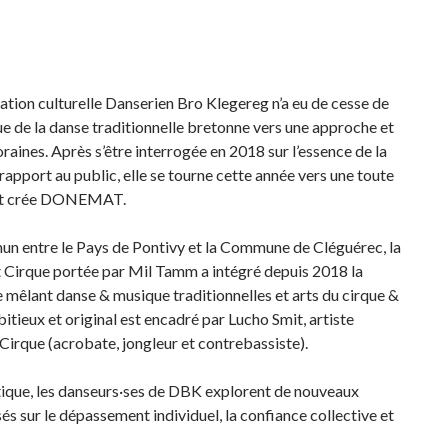
»
iation culturelle Danserien Bro Klegereg n’a eu de cesse de
ue de la danse traditionnelle bretonne vers une approche et
aines. Après s’être interrogée en 2018 sur l’essence de la
apport au public, elle se tourne cette année vers une toute
 et crée DONEMAT.
mun entre le Pays de Pontivy et la Commune de Cléguérec, la
 Cirque portée par Mil Tamm a intégré depuis 2018 la
e mêlant danse & musique traditionnelles et arts du cirque &
bitieux et original est encadré par Lucho Smit, artiste
Cirque (acrobate, jongleur et contrebassiste).
stique, les danseurs·ses de DBK explorent de nouveaux
sés sur le dépassement individuel, la confiance collective et