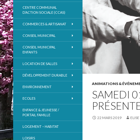
CENTRE COMMUNAL
D’ACTION SOCIALE (CCAS)
COMMERCES & ARTISANAT
CONSEIL MUNICIPAL
CONSEIL MUNICIPAL
ENFANTS
LOCATION DE SALLES
DÉVELOPPEMENT DURABLE
ANIMATIONS & ÉVÉNEM
ENVIRONNEMENT
SAMEDI 01
ECOLES
PRÉSENTE
ENFANCE & JEUNESSE /
PORTAIL FAMILLE
22 MARS 2019
ELIS
LOGEMENT – HABITAT
LOISIRS