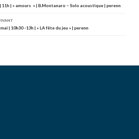
ation
n | 11h | « amours » | B.Montanaro – Solo acoustique | perenn
UIVANT
es
ai | 10h30 -13h | « LA fête du jeu » | perenn