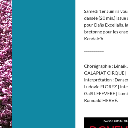
Samedi 1er Juin ils vou
dansée (20 min.) issue
pour Dañs Excellañs, l
bretonne pour les ense
Kendalc’h.
**********
Chorégraphie : Lénaïk
GALAPIAT CIRQUE | M
Interprétation : Danse
Ludovic FLOREZ | Int
Gaël LEFEVERE | Lumi
Romuald HERVÉ.