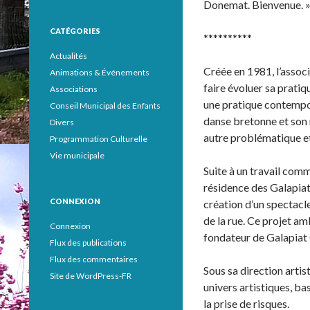
Donemat. Bienvenue. 
CATÉGORIES
**********
Actualités
Créée en 1981, l’assoc
Animations & Événements
faire évoluer sa pratiq
Associations
une pratique contempor
Conseil Municipal des Enfants
danse bretonne et son r
Divers
autre problématique
Programmation Culturelle
Vie municipale
Suite à un travail com
résidence des Galapiat
CONNEXION
création d’un spectacl
de la rue. Ce projet am
Connexion
fondateur de Galapiat 
Flux des publications
Flux des commentaires
Sous sa direction arti
Site de WordPress-FR
univers artistiques, ba
la prise de risques.