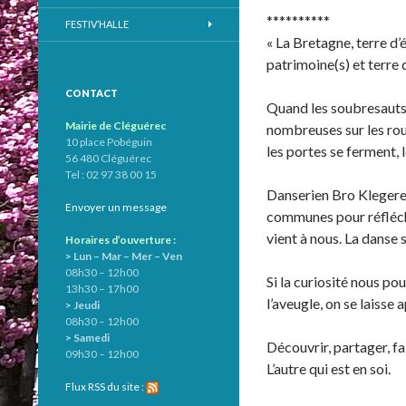
**********
FESTIV’HALLE
« La Bretagne, terre d’é
patrimoine(s) et terre d
CONTACT
Quand les soubresauts d
Mairie de Cléguérec
nombreuses sur les rout
10 place Pobéguin
les portes se ferment, 
56 480 Cléguérec
Tel : 02 97 38 00 15
Danserien Bro Klegereg
Envoyer un message
communes pour réfléchir
vient à nous. La danse 
Horaires d’ouverture :
> Lun – Mar – Mer – Ven
08h30 – 12h00
Si la curiosité nous pou
13h30 – 17h00
l’aveugle, on se laisse 
> Jeudi
08h30 – 12h00
> Samedi
Découvrir, partager, fa
09h30 – 12h00
L’autre qui est en soi.
Flux RSS du site :