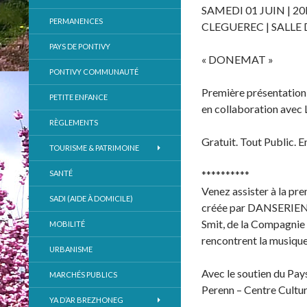
SAMEDI 01 JUIN | 2
PERMANENCES
CLEGUEREC | SALLE 
PAYS DE PONTIVY
« DONEMAT »
PONTIVY COMMUNAUTÉ
Première présentation
PETITE ENFANCE
en collaboration avec
RÈGLEMENTS
Gratuit. Tout Public. E
TOURISME & PATRIMOINE
**********
SANTÉ
Venez assister à la pre
SADI (AIDE À DOMICILE)
créée par DANSERIEN 
Smit, de la Compagnie
MOBILITÉ
rencontrent la musique
URBANISME
Avec le soutien du Pay
MARCHÉS PUBLICS
Perenn – Centre Cultur
YA D’AR BREZHONEG