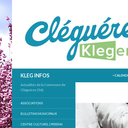
ALLER AU
Recherche
KLEG INFOS
>
CALENDR
Actualités de la Commune de
Cléguérec (56)
ASSOCIATIONS
BULLETINS MUNICIPAUX
CENTRE CULTUREL | PERENN