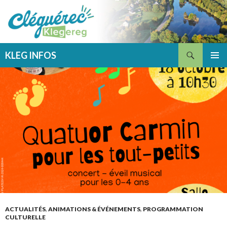
Recherche
KLEG INFOS
ALLER
MENU
AU
PRINCI
CONTENU
ACTUALITÉS
,
ANIMATIONS & ÉVÉNEMENTS
,
PROGRAMMATION
CULTURELLE