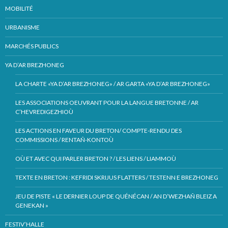
MOBILITÉ
URBANISME
MARCHÉS PUBLICS
YA D’AR BREZHONEG
LA CHARTE «YA D’AR BREZHONEG» / AR GARTA «YA D’AR BREZHONEG»
LES ASSOCIATIONS OEUVRANT POUR LA LANGUE BRETONNE / AR
C’HEVREDIGEZHIOÙ
LES ACTIONS EN FAVEUR DU BRETON/ COMPTE-RENDU DES
COMMISSIONS / RENTAÑ-KONTOÙ
OÙ ET AVEC QUI PARLER BRETON ? / LES LIENS / LIAMMOÙ
TEXTE EN BRETON : KEFRIDI SKRIJUS FLATTERS / TESTENN E BREZHONEG
JEU DE PISTE « LE DERNIER LOUP DE QUÉNÉCAN / AN D’WEZHAÑ BLEIZ A
GENEKAN »
FESTIV’HALLE